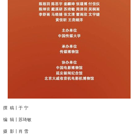
撰
稿丨于
宁
编
辑丨苏琦敏
摄
影丨肖
雪