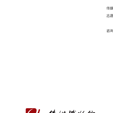
传
志
咨