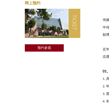
网上预约
传
中
励
预约参观
近
志
01
1.
2.
3.
4.