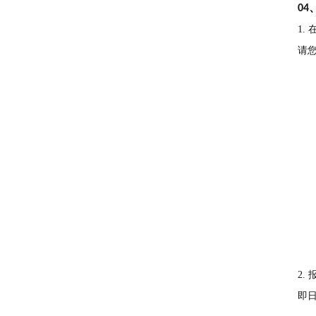
04
1.
请
2.
即