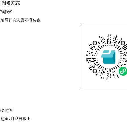
、
报名方式
在线报名
您填写社会志愿者报名表
报名时间
日起至
月
日截止
7
18