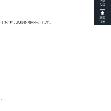
下载
入口
返回
顶部
少于
小时，总服务时间不少于
年。
3
1
书。